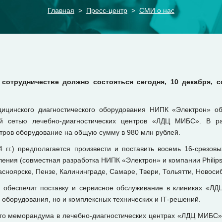
Главная
Пресс-центр
СМИ о нас
сотрудничестве должно состояться сегодня, 10 декабря, 
дицинского диагностического оборудования НИПК «Электрон» о
ой сетью лечебно-диагностических центров «ЛДЦ МИБС». В р
нтров оборудование на общую сумму в 980 млн рублей.
 гг.) предполагается произвести и поставить восемь 16-срезо
ения (совместная разработка НИПК «Электрон» и компании Philip
сноярске, Пензе, Калининграде, Самаре, Твери, Тольятти, Новоси
 обеспечит поставку и сервисное обслуживание в клиниках «ЛД
 оборудования, но и комплексных технических и IТ-решений.
ого меморандума в лечебно-диагностических центрах «ЛДЦ МИБС