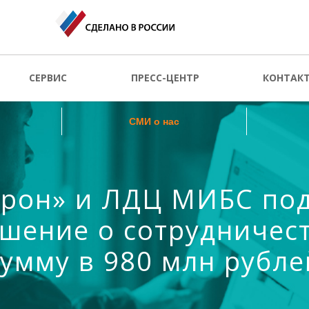
СМИ о нас
СЕРВИС
ПРЕСС-ЦЕНТР
КОНТАК
СМИ о нас
трон» и ЛДЦ МИБС по
шение о сотрудничест
сумму в 980 млн рубле