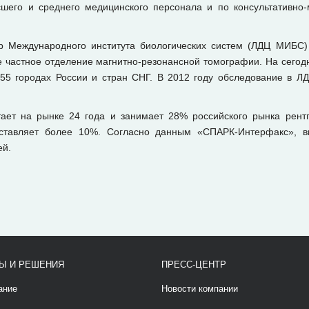
его и среднего медицинского персонала и по консультативно
тр Международного института биологических систем (ЛДЦ МИБС) 
не частное отделение магнитно-резонансной томографии. На сего
в 55 городах России и стран СНГ. В 2012 году обследование в
ет на рынке 24 года и занимает 28% российского рынка рентг
оставляет более 10%. Согласно данным «СПАРК-Интерфакс», в
ей.
Ы И РЕШЕНИЯ
ПРЕСС-ЦЕНТР
ание
Новости компании