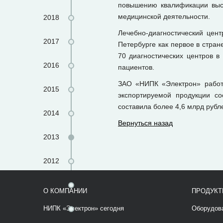
повышению квалификации высш
медицинской деятельности.
2018
Лечебно-диагностический цен
2017
Петербурге как первое в стра
70 диагностических центров 
2016
пациентов.
ЗАО «НИПК «Электрон» работа
2015
экспортируемой продукции с
составила более 4,6 млрд рубл
2014
Вернуться назад
2013
2012
2011
О КОМПАНИИ
ПРОДУКТ
2010
НИПК «Электрон» сегодня
Оборудов