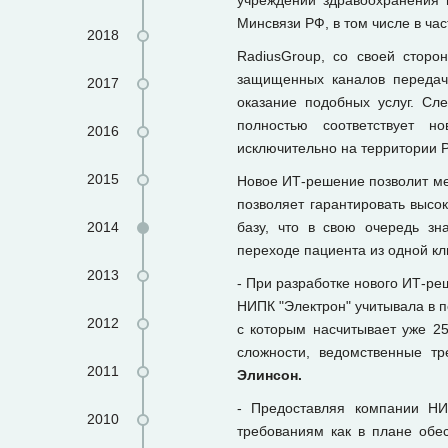
учреждений здравоохранения 
Минсвязи РФ, в том числе в ча
2018
RadiusGroup, со своей сторо
защищенных каналов передачи
2017
оказание подобных услуг. Сл
полностью соответствует н
2016
исключительно на территории 
2015
Новое ИТ-решение позволит ме
позволяет гарантировать высо
2014
базу, что в свою очередь зн
переходе пациента из одной кл
2013
- При разработке нового ИТ-ре
НИПК "Электрон" учитывала в 
2012
с которым насчитывает уже 25
сложности, ведомственные тр
2011
Элинсон.
- Предоставляя компании НИ
2010
требованиям как в плане обе