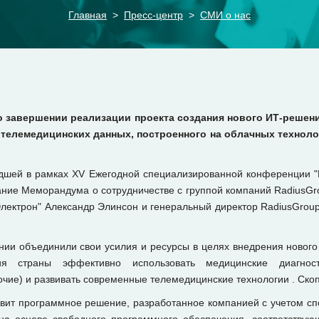
Главная
Пресс-центр
СМИ о нас
 завершении реализации проекта создания нового ИТ-решен
телемедицинских данных, построенного на облачных технол
дшей в рамках XV Ежегодной специализированной конференции 
ание Меморандума о сотрудничестве с группой компаний RadiusGro
лектрон" Александр Элинсон и генеральный директор RadiusGrou
ии объединили свои усилия и ресурсы в целях внедрения нового
ия страны эффективно использовать медицинские диагнос
очие) и развивать современные телемедицинские технологии . Скоп
авит программное решение, разработанное компанией с учетом с