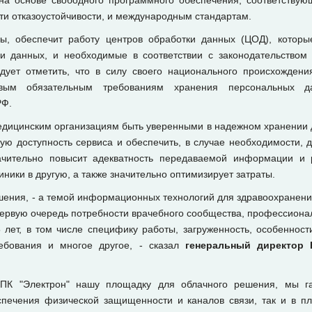
на основе свободного программного обеспечения, соответству
сти отказоустойчивости, и международным стандартам.
ны, обеспечит работу центров обработки данных (ЦОД), которы
 данных, и необходимые в соответствии с законодательством
едует отметить, что в силу своего национального происхожден
овым обязательным требованиям хранения персональных д
РФ.
дицинским организациям быть уверенными в надежном хранении д
кую доступность сервиса и обеспечить, в случае необходимости, 
ачительно повысит адекватность передаваемой информации и 
иники в другую, а также значительно оптимизирует затраты.
шения, - а темой информационных технологий для здравоохранени
первую очередь потребности врачебного сообщества, профессиона
 лет, в том числе специфику работы, загруженность, особенност
ебования и многое другое, - сказал
генеральный директор 
ПК "Электрон" нашу площадку для облачного решения, мы га
спечения физической защищенности и каналов связи, так и в пл