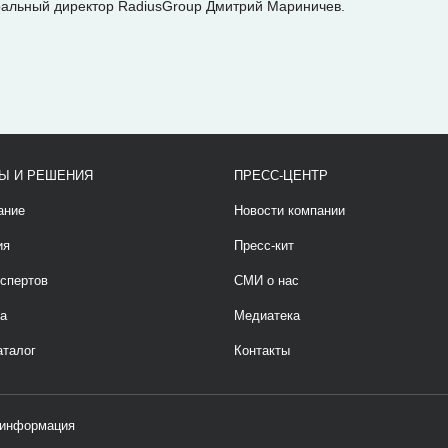
ральный директор RadiusGroup Дмитрий Мариничев.
Ы И РЕШЕНИЯ
ПРЕСС-ЦЕНТР
ание
Новости компании
ия
Пресс-кит
спертов
СМИ о нас
а
Медиатека
аталог
Контакты
 информация