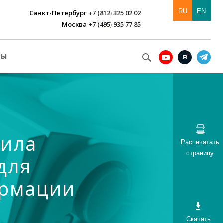
RU
EN
Санкт-Петербург
+7 (812) 325 02 02
Москва
+7 (495) 935 77 85
ТЫ
шила
Распечатать
страницу
для
ормации
Скачать