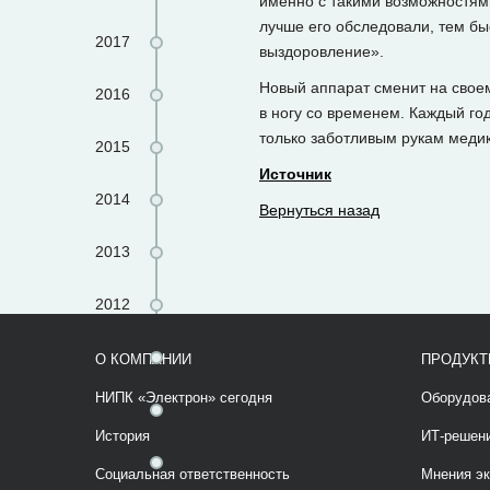
именно с такими возможностями
лучше его обследовали, тем бы
2017
выздоровление».
Новый аппарат сменит на своем
2016
в ногу со временем. Каждый го
только заботливым рукам медик
2015
Источник
2014
Вернуться назад
2013
2012
2011
О КОМПАНИИ
ПРОДУКТ
НИПК «Электрон» сегодня
Оборудов
2010
История
ИТ-решен
1970
Социальная ответственность
Мнения эк