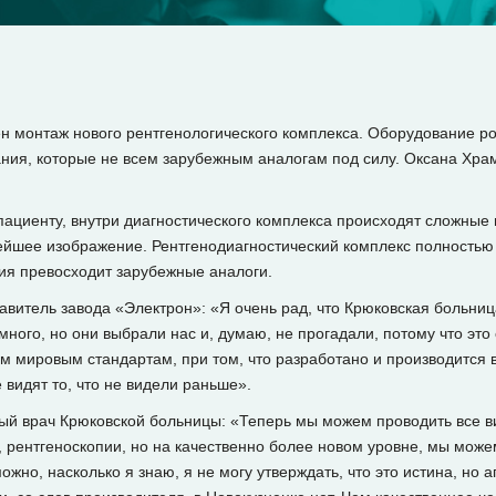
н монтаж нового рентгенологического комплекса. Оборудование ро
ания, которые не всем зарубежным аналогам под силу. Оксана Хр
пациенту, внутри диагностического комплекса происходят сложные 
йшее изображение. Рентгенодиагностический комплекс полностью р
ия превосходит зарубежные аналоги.
итель завода «Электрон»: «Я очень рад, что Крюковская больни
ного, но они выбрали нас и, думаю, не прогадали, потому что это 
ем мировым стандартам, при том, что разработано и производится в
 видят то, что не видели раньше».
 врач Крюковской больницы: «Теперь мы можем проводить все в
 рентгеноскопии, но на качественно более новом уровне, мы можем
жно, насколько я знаю, я не могу утверждать, что это истина, но а