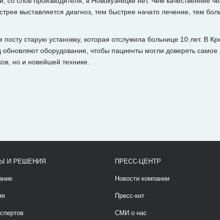
, со слов производителя, в Новокузнецке нет. Чем качественнее ч
стрее выставляется диагноз, тем быстрее начато лечение, тем бол
 посту старую установку, которая отслужила больнице 10 лет. В Кр
д обновляют оборудование, чтобы пациенты могли доверять самое ц
ов, но и новейшей технике.
Ы И РЕШЕНИЯ
ПРЕСС-ЦЕНТР
ание
Новости компании
ия
Пресс-кит
спертов
СМИ о нас