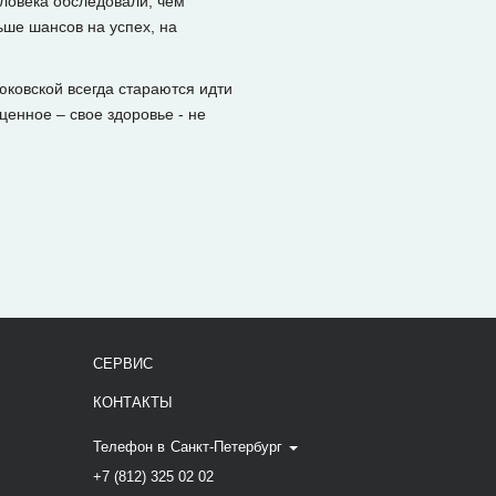
еловека обследовали, чем
ьше шансов на успех, на
юковской всегда стараются идти
енное – свое здоровье - не
СЕРВИС
КОНТАКТЫ
Телефон в
Санкт-Петербург
+7 (812) 325 02 02