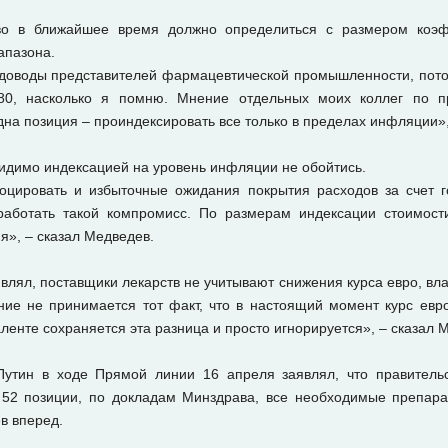
тво в ближайшее время должно определиться с размером коэ
апазона.
доводы представителей фармацевтической промышленности, пото
80, насколько я помню. Мнение отдельных моих коллег по пр
дна позиция – проиндексировать все только в пределах инфляции»
 видимо индексацией на уровень инфляции не обойтись.
цировать и избыточные ожидания покрытия расходов за счет го
работать такой компромисс. По размерам индексации стоимост
я», – сказал Медведев.
влял, поставщики лекарств не учитывают снижения курса евро, вл
ние не принимается тот факт, что в настоящий момент курс ев
аленте сохраняется эта разница и просто игнорируется», – сказал 
утин в ходе Прямой линии 16 апреля заявлял, что правитель
 52 позиции, по докладам Минздрава, все необходимые препарат
в вперед.