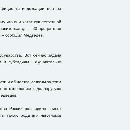
ффициента индексации цен на
му что они хотят существенной
авительству – 30-процентная
, – сообщил Медведев.
сударства. Вот сейчас задача
и и субсидиям - окончательно
асти и общество должны за этим
ро по отношению к доллару уже
Медведев.
ство России расширило список
ы такого рода для льготников