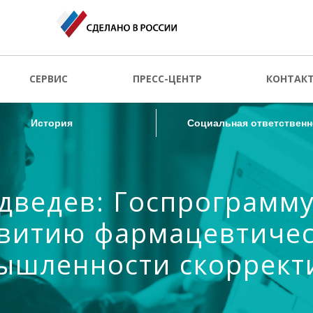
История
Социальная ответственн
СЕРВИС
ПРЕСС-ЦЕНТР
КОНТАК
История
Социальная ответственн
дведев: Госпрограмму
витию фармацевтиче
ышленности скоррект