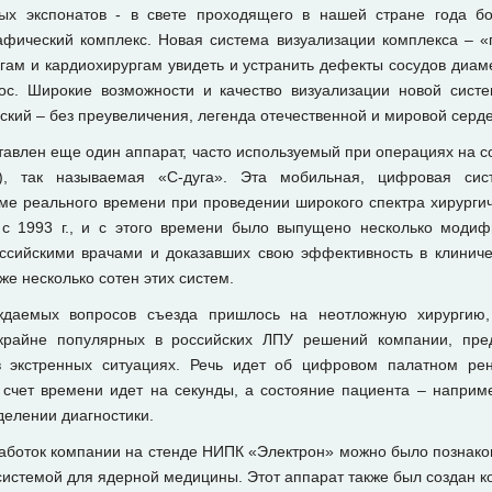
ых экспонатов - в свете проходящего в нашей стране года бо
афический комплекс. Новая система визуализации комплекса – «г
гам и кардиохирургам увидеть и устранить дефекты сосудов диам
ос. Широкие возможности и качество визуализации новой сист
ский – без преувеличения, легенда отечественной и мировой серде
авлен еще один аппарат, часто используемый при операциях на с
), так называемая «С-дуга». Эта мобильная, цифровая сис
име реального времени при проведении широкого спектра хирурги
 с 1993 г., и с этого времени было выпущено несколько модиф
ссийскими врачами и доказавших свою эффективность в клиниче
е несколько сотен этих систем.
ждаемых вопросов съезда пришлось на неотложную хирургию
 крайне популярных в российских ЛПУ решений компании, пре
в экстренных ситуациях. Речь идет об цифровом палатном ре
 счет времени идет на секунды, а состояние пациента – наприм
делении диагностики.
аботок компании на стенде НИПК «Электрон» можно было познако
системой для ядерной медицины. Этот аппарат также был создан к