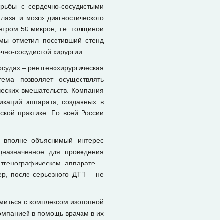
рьбы с сердечно-сосудистыми
лаза и мозг» диагностического
етром 50 микрон, т.е. толщиной
емы отметил посетивший стенд
чно-сосудистой хирургии.
осудах – рентгенохирургическая
тема позволяет осуществлять
ческих вмешательств. Компания
икаций аппарата, созданных в
ской практике. По всей России
, вполне объяснимый интерес
дназначенное для проведения
нтгенографическом аппарате –
ер, после серьезного ДТП – не
миться с комплексом изотопной
омпанией в помощь врачам в их