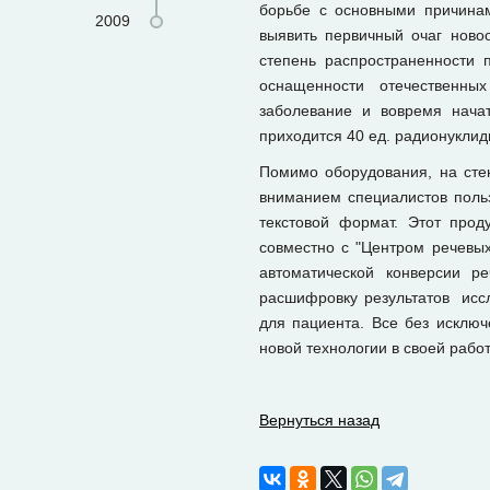
борьбе с основными причинам
2009
выявить первичный очаг ново
степень распространенности 
оснащенности отечественны
заболевание и вовремя начат
приходится 40 ед. радионуклидн
Помимо оборудования, на сте
вниманием специалистов польз
текстовой формат. Этот прод
совместно с "Центром речевы
автоматической конверсии р
расшифровку результатов иссл
для пациента. Все без исключ
новой технологии в своей работ
Вернуться назад