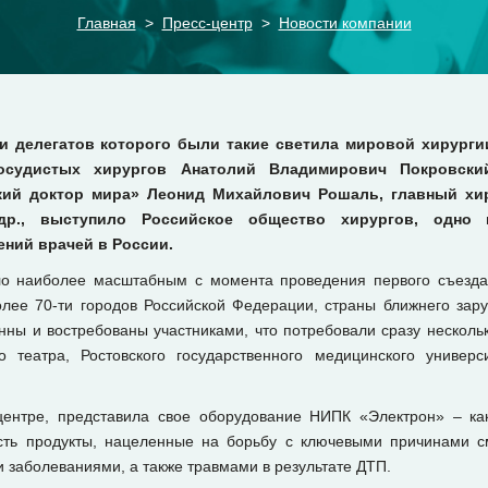
Главная
Пресс-центр
Новости компании
и делегатов которого были такие светила мировой хирурги
осудистых хирургов Анатолий Владимирович Покровский
ский доктор мира» Леонид Михайлович Рошаль, главный хи
р., выступило Российское общество хирургов, одно 
ний врачей в России.
ло наиболее масштабным с момента проведения первого съезда р
олее 70-ти городов Российской Федерации, страны ближнего зар
нны и востребованы участниками, что потребовали сразу нескольк
го театра, Ростовского государственного медицинского универс
-центре, представила свое оборудование НИПК «Электрон» – как
ть продукты, нацеленные на борьбу с ключевыми причинами см
 заболеваниями, а также травмами в результате ДТП.