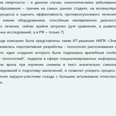
и смертности – в данном случае, онкологическими заболевани
образования – причем на самых ранних стадиях, на молекуляр
процесса и оценить эффективность противоопухолевого лечения
х клиник оборудованием, способным своевременно диагност
ь лечение, сейчас крайне актуален (для сравнения, в развит
ых исследований, а в РФ – только 7).
нде компании были представлены также ИТ-решения НИПК «Эле
овалась перспективная разработка - технология распознавания
укт, идея создания которого была подсказана врачебным сооб
х технологией", лидером в сфере специализированных информа
ечи врача при изучении снимков в текст значительно сэконо
едований и подготовку заключений, и позволит ускорить процесс
ения хирурги-участники съезда с большим энтузиазмом отнеслис
е.