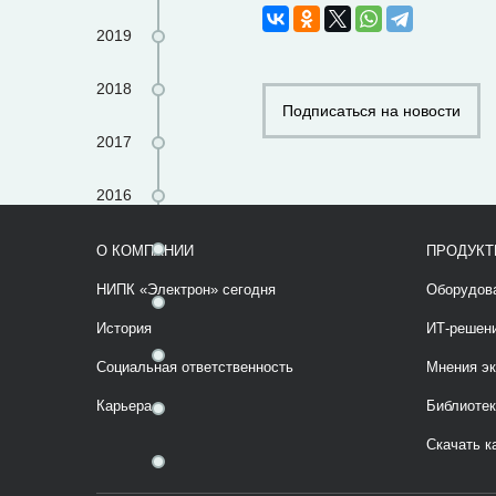
2019
2018
Подписаться на новости
2017
2016
2015
О КОМПАНИИ
ПРОДУКТ
НИПК «Электрон» сегодня
Оборудов
2014
История
ИТ-решен
2013
Социальная ответственность
Мнения эк
Карьера
Библиотек
2012
Скачать к
2011