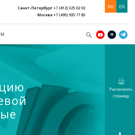
RU
EN
Санкт-Петербург
+7 (812) 325 02 02
Москва
+7 (495) 935 77 85
ТЫ
нцию
Распечатать
евой
страницу
ные