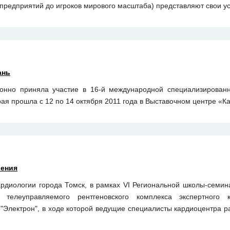
редприятий до игроков мирового масштаба) представляют свои ус
ань
онно приняла участие в 16-й международной специализирова
я прошла с 12 по 14 октября 2011 года в Выставочном центре «К
ления
ардиологии города Томск, в рамках VI Региональной школы-семин
 телеуправляемого рентгеновского комплекса экспертного 
"Электрон", в ходе которой ведущие специалисты кардиоцентра ра