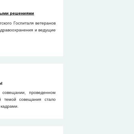
ными решениями
гского Госпиталя ветеранов
 здравоохранения и ведущие
ы
в совещании, проведенном
й темой совещания стало
 кадрами.