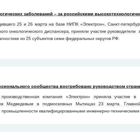
огических заболеваний – за российскими высокотехнологич
ившего 25 и 26 марта на базе НИПК «Электрон», Cанкт-петербур
ского онкологического диспансера, приняли участие руководители
агностике из 25 субъектов семи федеральных округов РФ.
ессионального сообщества востребовано руководством стран
я производственная компания «Электрон» приняла участие 
м Медведевым в подмосковных Мытищах 23 марта. Главно
й промышленности квалифицированными инженерно-техническими