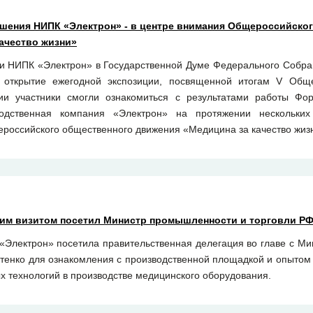
шения НИПК «Электрон» - в центре внимания Общероссийско
ачество жизни»
тии НИПК «Электрон» в Государственной Думе Федерального Собр
е открытие ежегодной экспозиции, посвященной итогам V Обще
ии участники смогли ознакомиться с результатами работы Фор
водственная компания «Электрон» на протяжении нескольки
российского общественного движения «Медицина за качество жиз
чим визитом посетил Министр промышленности и торговли Р
 «Электрон» посетила правительственная делегация во главе с М
тенко для ознакомления с производственной площадкой и опытом
 технологий в производстве медицинского оборудования.