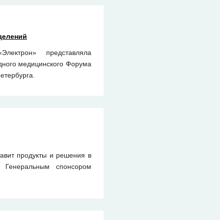
делений
лектрон» представляла
дного медицинского Форума
етербурга.
авит продукты и решения в
т Генеральным спонсором