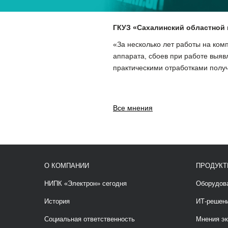
ГКУЗ «Сахалинский областной 
«За несколько лет работы на ко
аппарата, сбоев при работе выя
практическими отработками полу
Все мнения
О КОМПАНИИ
ПРОДУКТ
НИПК «Электрон» сегодня
Оборудов
История
ИТ-решен
Социальная ответственность
Мнения эк