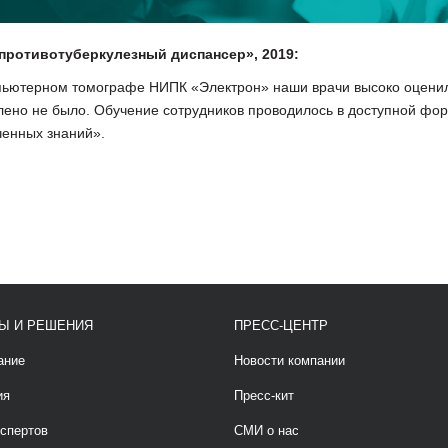
противотуберкулезный диспансер», 2019:
мпьютерном томографе НИПК «Электрон» наши врачи высоко оценил
влено не было. Обучение сотрудников проводилось в доступной фо
ченных знаний».
Ы И РЕШЕНИЯ
ПРЕСС-ЦЕНТР
ание
Новости компании
ия
Пресс-кит
спертов
СМИ о нас